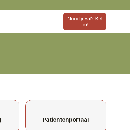
Noodgeval? Bel
nu!
g
Patientenportaal