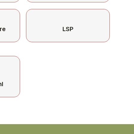
re
LSP
p
nl